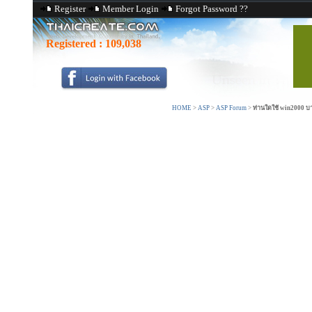
Register
Member Login
Forgot Password ??
Registered :
109,038
HOME
>
ASP
>
ASP Forum
>
ท่านใดใช้ win2000 