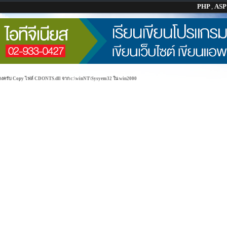
PHP
,
AS
บางครับ Copy ไฟล์ CDONTS.dll จาก c:\winNT\Sysyem32 ใน win2000