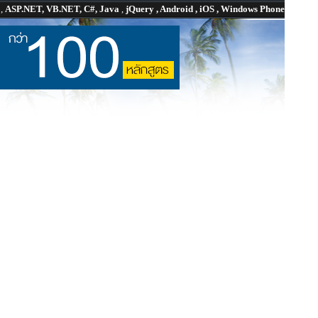
P
,
ASP.NET, VB.NET, C#, Java
,
jQuery , Android , iOS , Windows Phone