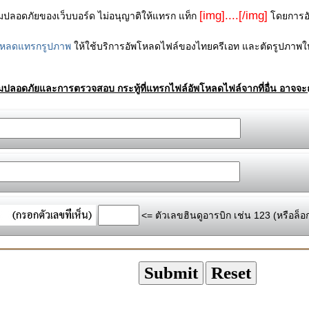
[img]....[/img]
ามปลอดภัยของเว็บบอร์ด ไม่อนุญาติให้แทรก แท็ก
โดยการอัพ
โหลดแทรกรูปภาพ
ให้ใช้บริการอัพโหลดไฟล์ของไทยครีเอท และตัดรูปภาพให
ามปลอดภัยและการตรวจสอบ กระทู้ที่แทรกไฟล์อัพโหลดไฟล์จากที่อื่น อาจจะถ
<= ตัวเลขฮินดูอารบิก เช่น 123 (หรือล็อ