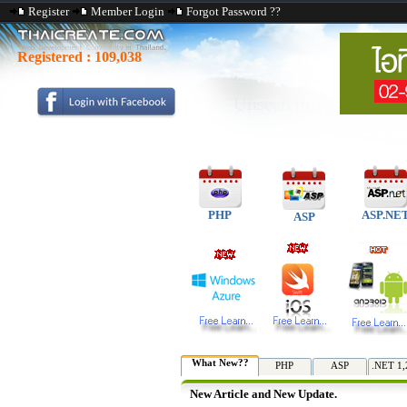
Register
Member Login
Forgot Password ??
Registered :
109,038
PHP
ASP.NE
ASP
What New??
PHP
ASP
.NET 1,
New Article and New Update.