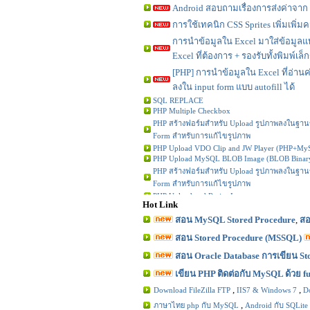
Android สอบถามเรื่องการส่งค่าจาก m
การใช้เทคนิก CSS Sprites เพิ่มเพิ่
การนำข้อมูลใน Excel มาใส่ข้อมูลแบ
Excel ที่ต้องการ + รองรับทั้งพิมพ์เล็
[PHP] การนำข้อมูลใน Excel ที่อ่านค
ลงใน input form แบบ autofill ได้
SQL REPLACE
PHP Multiple Checkbox
PHP สร้างฟอร์มสำหรับ Upload รูปภาพลงในฐา
Form สำหรับการแก้ไขรูปภาพ
PHP Upload VDO Clip and JW Player (PHP+My
PHP Upload MySQL BLOB Image (BLOB Binary 
PHP สร้างฟอร์มสำหรับ Upload รูปภาพลงในฐา
Form สำหรับการแก้ไขรูปภาพ
PHP Upload and Resize Image
Hot Link
PHP Upload and Add Logo to image
ตอนที่ 5 : รู้จัก Stored Procedure บน Oracle การร
สอน MySQL Stored Procedure
,
สอ
Procedure)
สอน Stored Procedure (MSSQL)
ตอนที่ 15 : การสร้าง VIEW Table บน Oracle Data
สอน Oracle Database การเขียน St
ตอนที่ 1 : ดาวน์โหลดและติดตั้ง Database Oracle
ตอนที่ 18 : การสร้าง Export/Import รายการ Tab
เขียน PHP ติดต่อกับ MySQL ด้วย f
,
,
Download FileZilla FTP
IIS7 & Windows 7
D
,
ภาษาไทย php กับ MySQL
Android กับ SQLite