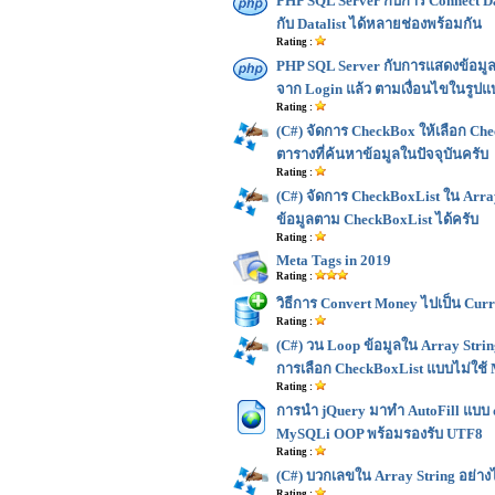
PHP SQL Server กับการ Connect Data
กับ Datalist ได้หลายช่องพร้อมกัน
Rating :
PHP SQL Server กับการแสดงข้อมูล
จาก Login แล้ว ตามเงื่อนไขในรูปแ
Rating :
(C#) จัดการ CheckBox ให้เลือก 
ตารางที่ค้นหาข้อมูลในปัจจุบันครับ
Rating :
(C#) จัดการ CheckBoxList ใน Array
ข้อมูลตาม CheckBoxList ได้ครับ
Rating :
Meta Tags in 2019
Rating :
วิธีการ Convert Money ไปเป็น Cur
Rating :
(C#) วน Loop ข้อมูลใน Array Strin
การเลือก CheckBoxList แบบไม่ใช
Rating :
การนำ jQuery มาทำ AutoFill แบบ d
MySQLi OOP พร้อมรองรับ UTF8
Rating :
(C#) บวกเลขใน Array String อย่างไ
Rating :