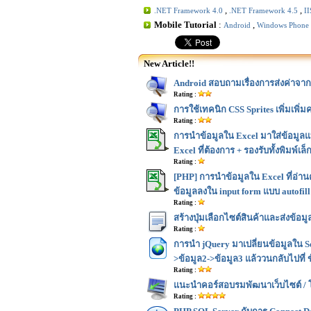
,
,
.NET Framework 4.0
.NET Framework 4.5
I
Mobile Tutorial
:
,
Android
Windows Phone
New Article!!
Android สอบถามเรื่องการส่งค่าจาก 
Rating :
การใช้เทคนิก CSS Sprites เพิ่มเพิ
Rating :
การนำข้อมูลใน Excel มาใส่ข้อมูลแบ
Excel ที่ต้องการ + รองรับทั้งพิมพ์เล
Rating :
[PHP] การนำข้อมูลใน Excel ที่อ่าน
ข้อมูลลงใน input form แบบ autofill 
Rating :
สร้างปุ่มเลือกไซต์สินค้าและส่งข้อม
Rating :
การนำ jQuery มาเปลี่ยนข้อมูลใน Se
>ข้อมูล2->ข้อมูล3 แล้ววนกลับไปที่ ข
Rating :
แนะนำคอร์สอบรมพัฒนาเว็บไซต์ / โ
Rating :