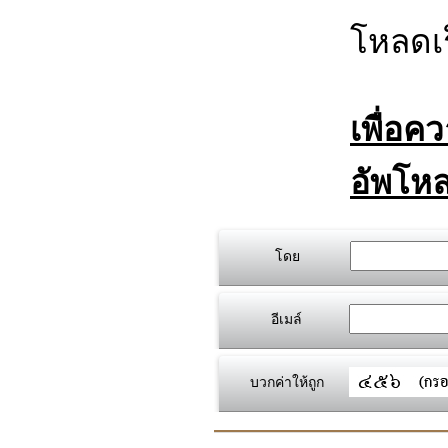
โหลดเร
เพื่อค
อัพโหล
โดย
อีเมล์
บวกค่าให้ถูก