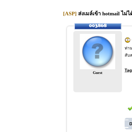
[ASP]
ส่งเมล์เข้า hotmail ไม่ได
ท่า
สับ
Tag
Guest
D