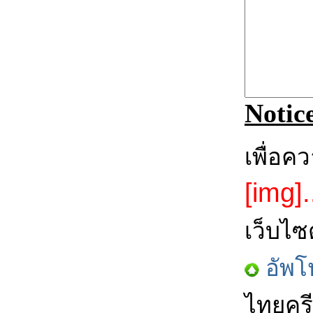
Notic
เพื่อค
[img].
เว็บไซ
อัพโ
ไทยครี