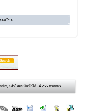
 อุดมโชค
มูลทำไมมันบันทึกได้แค่ 255 ตัวอักษร