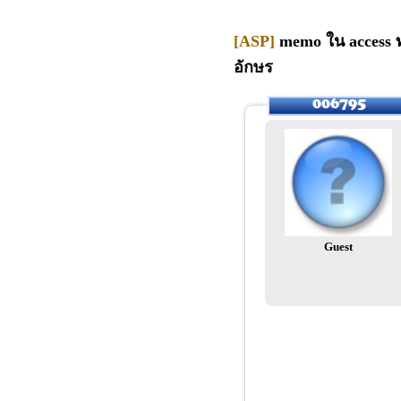
[ASP]
memo ใน access 
อักษร
Guest