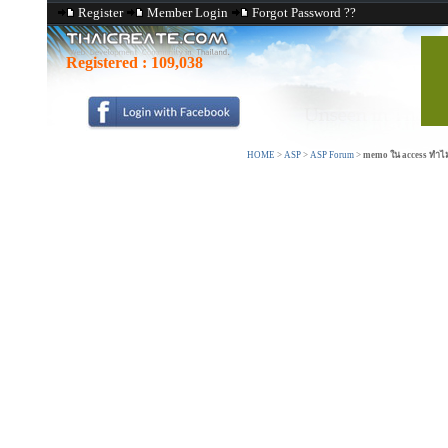
Register
Member Login
Forgot Password ??
Registered :
109,038
HOME
>
ASP
>
ASP Forum
>
memo ใน access ทำไม