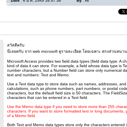
Date
: 6 ม.ค. 2549 16:57:38
By
: kk
สวัสดีครับ
นี่เลยครับ จาก web microsoft ดูรายละเอียด โดยเฉพาะ ตรงส่วนหนา
Microsoft Access provides two field data types (field data type: A ch
kind of data it can store. For example, a field whose data type is Te
number characters, but a Number field can store only numerical data
text and numbers: Text and Memo.
Use a Text data type to store data such as names, addresses, and
calculations, such as phone numbers, part numbers, or postal codes
characters, but the default field size is 50 characters. The Field
characters that can be entered in a Text field.
Use the Memo data type if you need to store more than 255 charac
characters. If you want to store formatted text or long documents,
of a Memo field.
Both Text and Memo data types store only the characters entered i