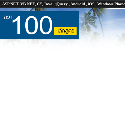
P
,
ASP.NET, VB.NET, C#, Java
,
jQuery , Android , iOS , Windows Phone