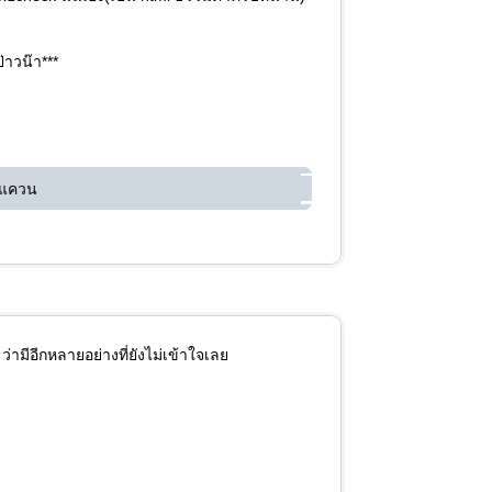
่าวน๊า***
 แควน
่ามีอีกหลายอย่างที่ยังไม่เข้าใจเลย