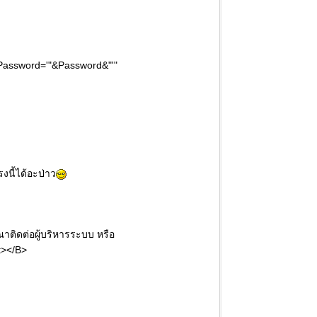
Password='"&Password&"'"
งนี้ได้อะป่าว
ณาติดต่อผู้บริหารระบบ หรือ
t></B>