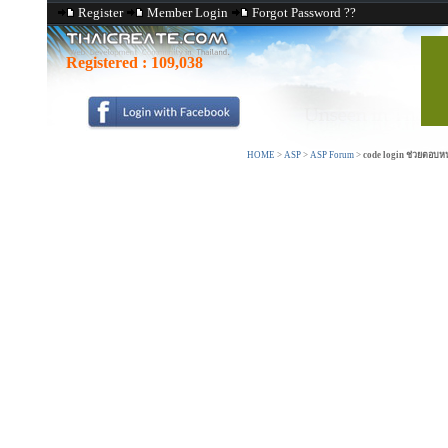
Register
Member Login
Forgot Password ??
Registered :
109,038
HOME
>
ASP
>
ASP Forum
>
code login ช่วยตอบหน่อย