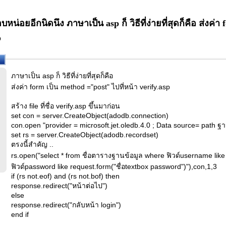
หน่อยอีกนิดนึง ภาษาเป็น asp ก็ วิธีที่ง่ายที่สุดก็คือ ส่งค่า
p
ภาษาเป็น asp ก็ วิธีที่ง่ายที่สุดก็คือ
ส่งค่า form เป็น method ="post" ไปที่หน้า verify.asp
สร้าง file ที่ชื่อ verify.asp ขึ้นมาก่อน
set con = server.CreateObject(adodb.connection)
con.open "provider = microsoft.jet.oledb.4.0 ; Data source= path ฐา
set rs = server.CreateObject(adodb.recordset)
ตรงนี้สำคัญ ..
rs.open("select * from ชื่อตารางฐานข้อมูล where ฟิวด์username like
ฟิวด์password like request.form("ชื่อtextbox password")"),con,1,3
if (rs not.eof) and (rs not.bof) then
response.redirect("หน้าต่อไป")
else
response.redirect("กลับหน้า login")
end if