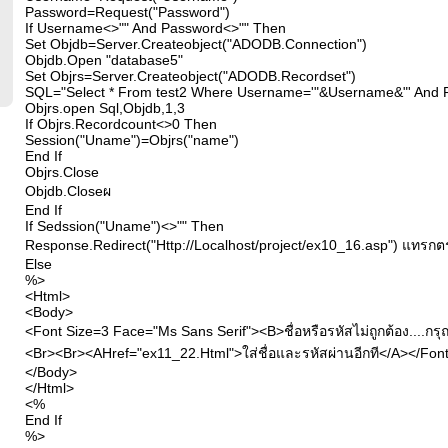
Password=Request("Password")
If Username<>"" And Password<>"" Then
Set Objdb=Server.Createobject("ADODB.Connection")
Objdb.Open "database5"
Set Objrs=Server.Createobject("ADODB.Recordset")
SQL="Select * From test2 Where Username='"&Username&"' And 
Objrs.open Sql,Objdb,1,3
If Objrs.Recordcount<>0 Then
Session("Uname")=Objrs("name")
End If
Objrs.Close
Objdb.Closeผ
End If
If Sedssion("Uname")<>"" Then
Response.Redirect("Http://Localhost/project/ex10_16.asp") แทรกตร
Else
%>
<Html>
<Body>
<Font Size=3 Face="Ms Sans Serif"><B>ชื่อหรือรหัสไม่ถูกต้อง....กรุ
<Br><Br><AHref="ex11_22.Html">ใส่ชื่อและรหัสผ่านอีกที</A></Fon
</Body>
</Html>
<%
End If
%>