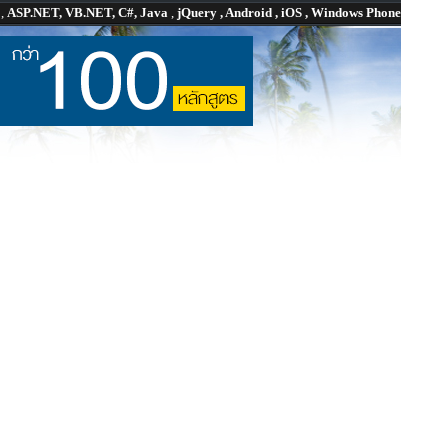
P
,
ASP.NET, VB.NET, C#, Java
,
jQuery , Android , iOS , Windows Phone