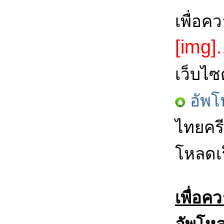
เพื่อค
[img].
เว็บไซ
อัพโ
ไทยครี
โหลดเร
เพื่อค