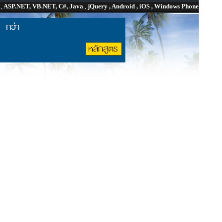
P
,
ASP.NET, VB.NET, C#, Java
,
jQuery , Android , iOS , Windows Phone