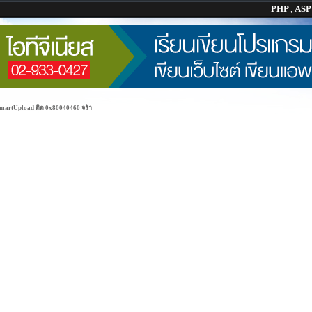
PHP
,
AS
SmartUpload ติด 0x80040460 จร้า