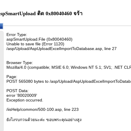
aspSmartUpload ติด 0x80040460 จร้า
Error Type:
aspSmartUpload.File (0x80040460)
Unable to save file (Error 1120)
/asp/Upload/AspUploadExcelImportToDatabase.asp, line 27
Browser Type:
Mozilla/4.0 (compatible; MSIE 6.0; Windows NT 5.1; SV1; .NET CL
Page:
POST 565080 bytes to /asp/Upload/AspUploadExcelImportToDatab
POST Data:
error '80020009'
Exception occurred.
/iisHelp/common/500-100.asp, line 223
ยังไงรบกวนด้วยนะค่ะ ขอบพระคุณอย่างสูง