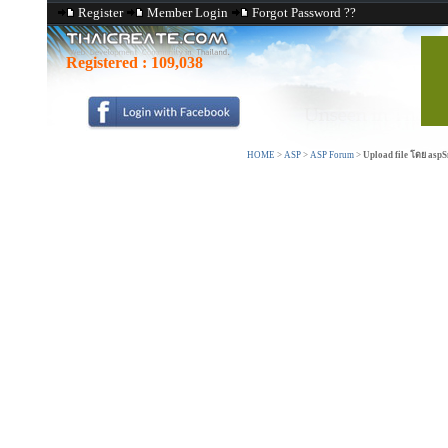
Register
Member Login
Forgot Password ??
Registered :
109,038
HOME
>
ASP
>
ASP Forum
>
Upload file โดย asp