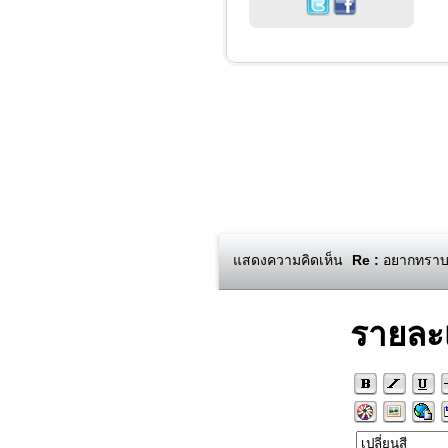
แสดงความคิดเห็น
Re :
อยากทราบว่
รายละ