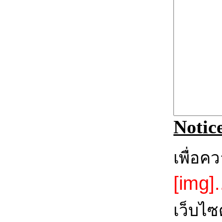
Notic
เพื่อค
[img].
เว็บไซ