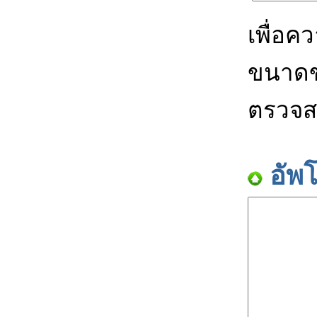
เพื่อค
ขนาดข
ตรวจส
อัพ