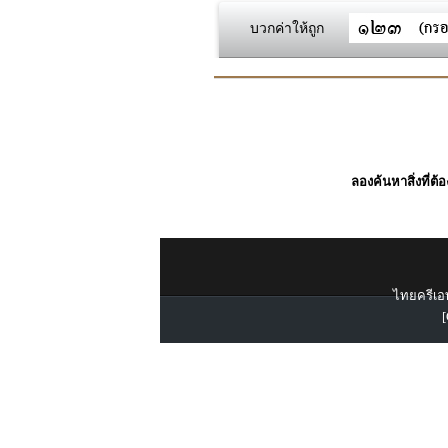
บวกค่าให้ถูก
ลองค้นหาสิ่งที่ต้
ไทยครีเอท
[