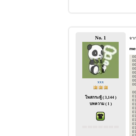
No. 1
จาก
me
0
0
0
0
0
0
0
xxx
0
0
0
โพสกระทู้ ( 3,144 )
0
บทความ ( 1 )
0
0
0
0
0
0
0
0
0