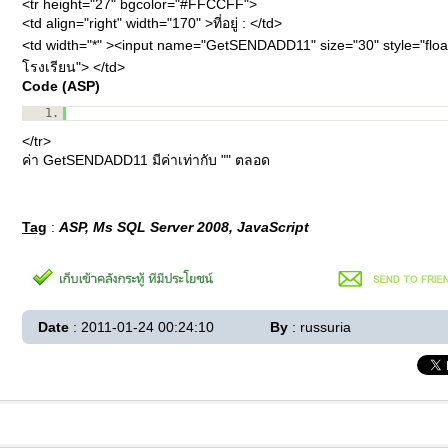
<tr height="27" bgcolor="#FFCCFF">
<td align="right" width="170" >ที่อยู่ : </td>
<td width="*" ><input name="GetSENDADD11" size="30" style="float: l
โรงเรียน"> </td>
Code (ASP)
1.
</tr>
ค่า GetSENDADD11 มีค่าเท่ากับ "" ตลอด
Tag
:
ASP, Ms SQL Server 2008, JavaScript
Date
: 2011-01-24 00:24:10
By
: russuria