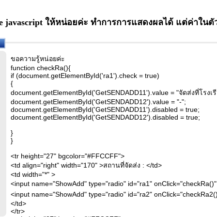
avascript ให้หน่อยค่ะ ทำการการแสดงผลได้ แต่ค่าในตัว
ขอความรู้หน่อยค่ะ
function checkRa(){
if (document.getElementById('ra1').check = true)
{
document.getElementById('GetSENDADD11').value = "จัดส่งที่โรงเรี
document.getElementById('GetSENDADD12').value = "-";
document.getElementById('GetSENDADD11').disabled = true;
document.getElementById('GetSENDADD12').disabled = true;
}
}
<tr height="27" bgcolor="#FFCCFF">
<td align="right" width="170" >สถานที่จัดส่ง : </td>
<td width="*" >
<input name="ShowAdd" type="radio" id="ra1" onClick="checkRa()
<input name="ShowAdd" type="radio" id="ra2" onClick="checkRa2()" >
</td>
</tr>