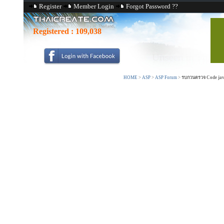
Register
Member Login
Forgot Password ??
Registered :
109,038
HOME
>
ASP
>
ASP Forum
>
รบกวนตรวจ Code java