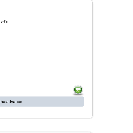
ยครับ
thaiadvance