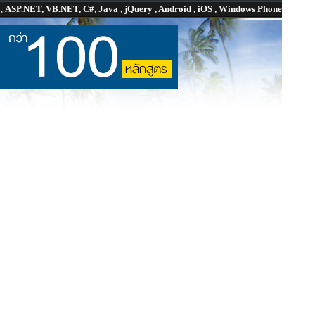
P
,
ASP.NET, VB.NET, C#, Java
,
jQuery , Android , iOS , Windows Phone