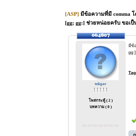
[ASP]
มีข้อความที่มี comma โด
[gg; gg:] ช่วยหน่อยครับ ขอเ
มีข้
gg:
Tag
tukgae
โพสกระทู้ ( 2 )
บทความ ( 0 )
D