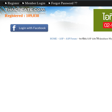
Register
Member Login
Forgot Password ??
Registered :
109,038
HOME
>
ASP
>
ASP Forum
>
จะเขียน ASP และใช้ database My