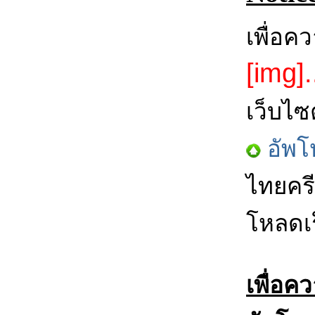
เพื่อค
[img].
เว็บไซ
อัพโ
ไทยครี
โหลดเร
เพื่อค