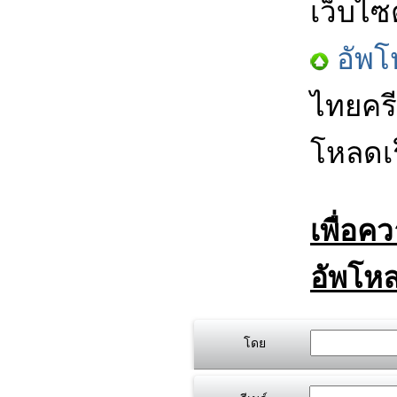
เว็บไซ
อัพโ
ไทยครี
โหลดเร
เพื่อค
อัพโหล
โดย