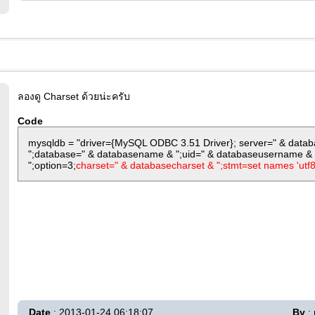
ลองดู Charset ด้วยน่ะครับ
Code
mysqldb = "driver={MySQL ODBC 3.51 Driver}; server=" & databa
";database=" & databasename & ";uid=" & databaseusername &
";option=3;
charset=" & databasecharset & ";stmt=set names 'utf8
Date
: 2013-01-24 06:18:07
By
: 