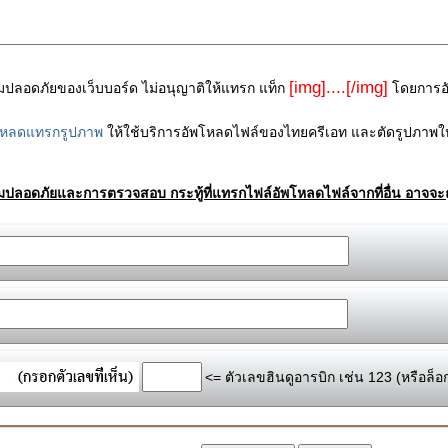
[img]....[/img]
ามปลอดภัยของเว็บบอร์ด ไม่อนุญาติให้แทรก แท็ก
โดยการอัพ
โหลดแทรกรูปภาพ
ให้ใช้บริการอัพโหลดไฟล์ของไทยครีเอท และตัดรูปภาพให
ามปลอดภัยและการตรวจสอบ กระทู้ที่แทรกไฟล์อัพโหลดไฟล์จากที่อื่น อาจจะถ
<= ตัวเลขฮินดูอารบิก เช่น 123 (หรือล็อ