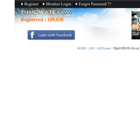
Register
Member Login
Forgot Password ??
Registered :
109,038
HOME
>
ASP
>
ASP Forum
>
ปัญหาเกี่ยวกับ Mysql 