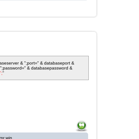
seserver & ";port=" & databaseport &
 ";password=" & databasepassword &
';
"
mr.win