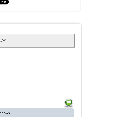
'น%'
 deawx