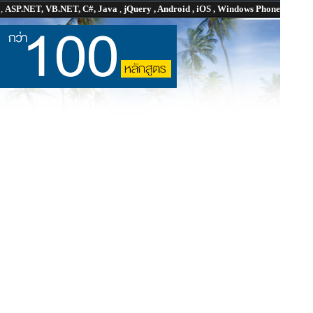
P
,
ASP.NET, VB.NET, C#, Java
,
jQuery , Android , iOS , Windows Phone