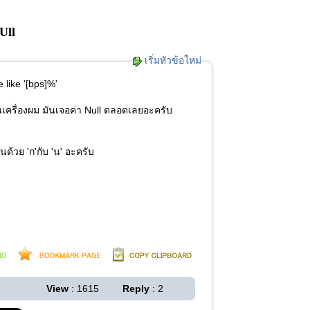
Ull
เริ่มหัวข้อใหม่
 like '[bps]%'
งในเครื่องผม มันเจอค่า Null ตลอดเลยอะครับ
นด้วย 'ก'กับ 'น' อะครับ
View
: 1615
Reply
: 2