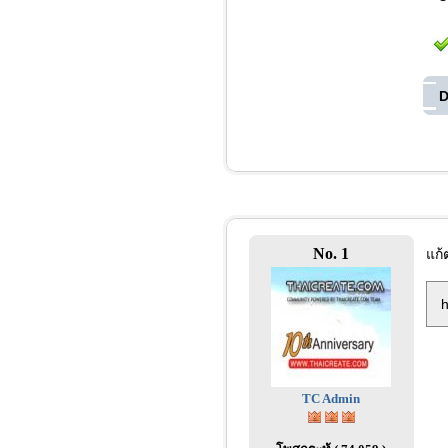
D
No. 1
แก้
h
TC Admin