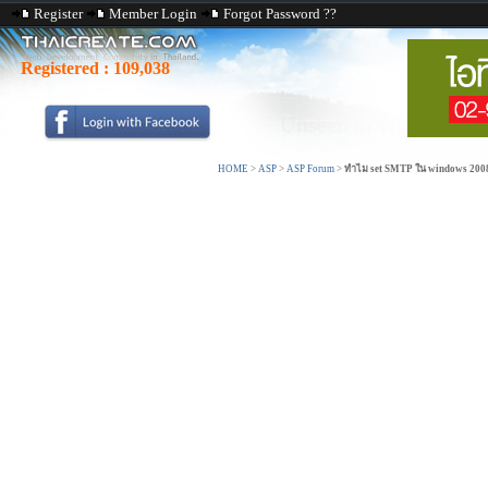
Register
Member Login
Forgot Password ??
Registered :
109,038
HOME
>
ASP
>
ASP Forum
>
ทำไม set SMTP ใน windows 2008 