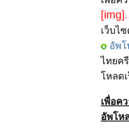
[img].
เว็บไซ
อัพโ
ไทยครี
โหลดเร
เพื่อค
อัพโหล