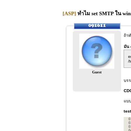
[ASP]
ทำไม set SMTP ใน wind
ถ้า
มัน 
e
/
Guest
บรรท
CD
แบบน
tes
0
0
0
0