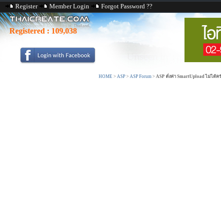
Register
Member Login
Forgot Password ??
Registered :
109,038
HOME
>
ASP
>
ASP Forum
>
ASP ตั่งค่า SmartUpload ไม่ได้คร