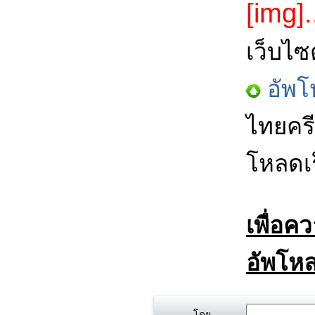
[img].
เว็บไซ
อัพโ
ไทยครี
โหลดเร
เพื่อค
อัพโหล
โดย