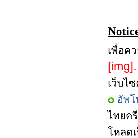
Notic
เพื่อค
[img].
เว็บไซ
อัพโ
ไทยครี
โหลดเร