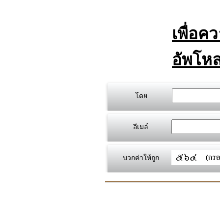
เพื่อค
อัพโหล
โดย
อีเมล์
บวกค่าให้ถูก