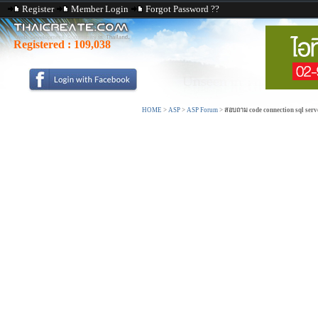
Register
Member Login
Forgot Password ??
Registered :
109,038
HOME
>
ASP
>
ASP Forum
>
สอบถาม code connection sql serv