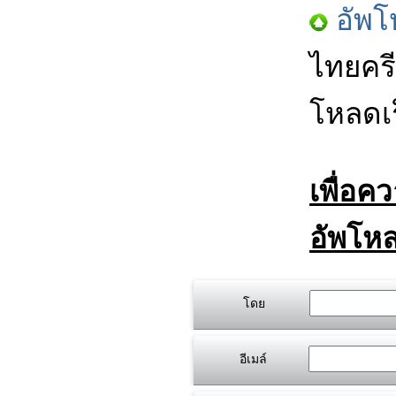
อัพโ
ไทยครี
โหลดเร
เพื่อค
อัพโหล
โดย
อีเมล์