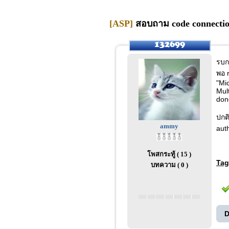
[ASP]
สอบถาม code connection
รบก
พอ r
"Mi
Mul
don
ปกต
ammy
aut
โพสกระทู้ ( 15 )
Tag
บทความ ( 0 )
D