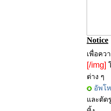
Notice
เพื่อคว
[/img]
โ
ต่าง ๆ
อัพโ
และตัดร
ทิ้ง