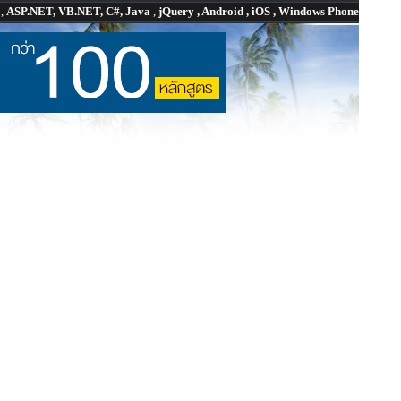
P
,
ASP.NET, VB.NET, C#, Java
,
jQuery , Android , iOS , Windows Phone