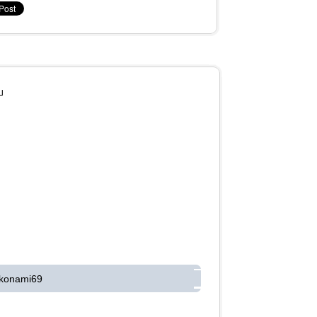
บ
 konami69