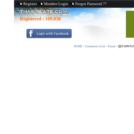
Register
Member Login
Forgot Password ??
Registered :
109,038
HOME
>
Community Zone
>
Forum
>
ผู้รู้ช่วยทีคร