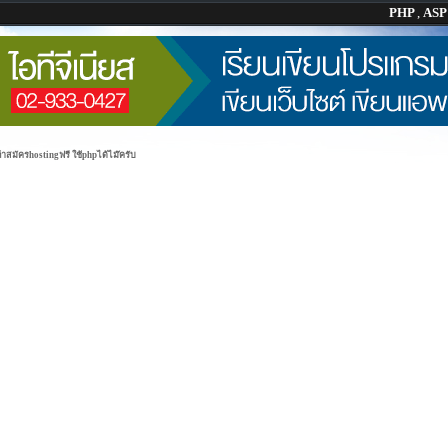
PHP
,
AS
ับถ้าสมัครhostingฟรี ใช้phpได้ไม๊ครับ