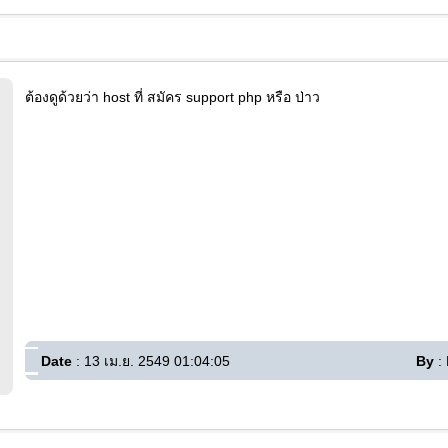
ต้องดูด้วยว่า host ที่ สมัคร support php หรือ ป่าว
Date
: 13 เม.ย. 2549 01:04:05
By
: 