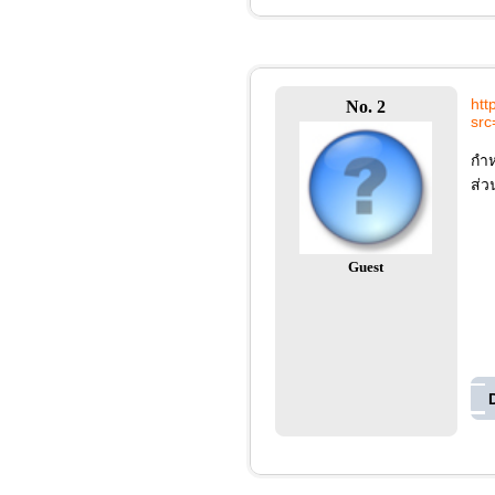
htt
No. 2
sr
กำห
ส่ว
Guest