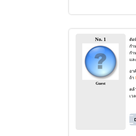
No. 1
ตัดพ
กำห
กำห
และต
อาศ
ถ้า
Guest
คล้า
เวล