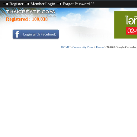
Register
Member Login
Forgot Password ??
Registered :
109,038
HOME
>
Community Zone
>
Forum
>
ใครเอา Google Calender 