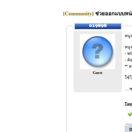
[Community]
ช่วยออกแบบหน่อ
หนู
หนูจ
- พ
- ต
** 
Guest
ใช้
...
Tag
D