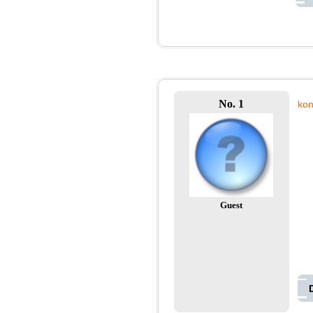
No. 1
ko
Guest