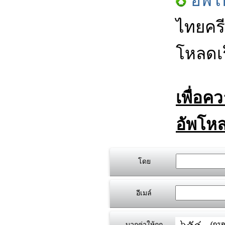
อัพโ
ไทยครี
โหลดเร
เพื่อค
อัพโหล
โดย
อีเมล์
บวกค่าให้ถูก