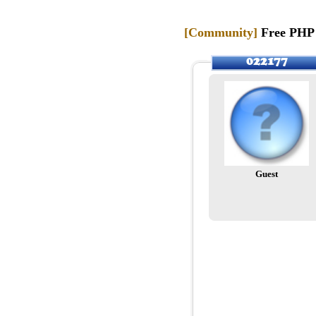
[Community]
Free PHP W
Guest