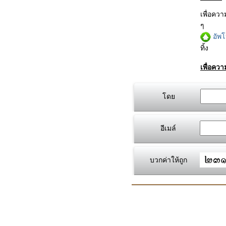
เพื่อคว
ๆ
อัพ
ทิ้ง
เพื่อคว
โดย
อีเมล์
บวกค่าให้ถูก