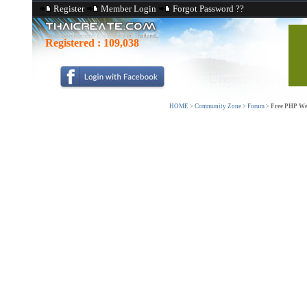
Register
Member Login
Forgot Password ??
Registered :
109,038
HOME
>
Community Zone
>
Forum
>
Free PHP Web 