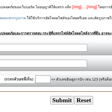
[img]....[/img]
ามปลอดภัยของเว็บบอร์ด ไม่อนุญาติให้แทรก แท็ก
โดยการอัพ
โหลดแทรกรูปภาพ
ให้ใช้บริการอัพโหลดไฟล์ของไทยครีเอท และตัดรูปภาพให
ามปลอดภัยและการตรวจสอบ กระทู้ที่แทรกไฟล์อัพโหลดไฟล์จากที่อื่น อาจจะถ
<= ตัวเลขฮินดูอารบิก เช่น 123 (หรือล็อ