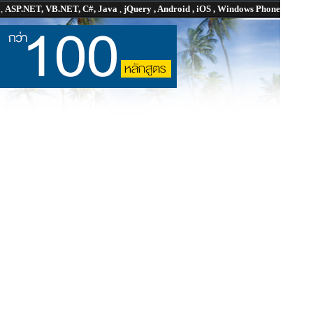
P
,
ASP.NET, VB.NET, C#, Java
,
jQuery , Android , iOS , Windows Phone