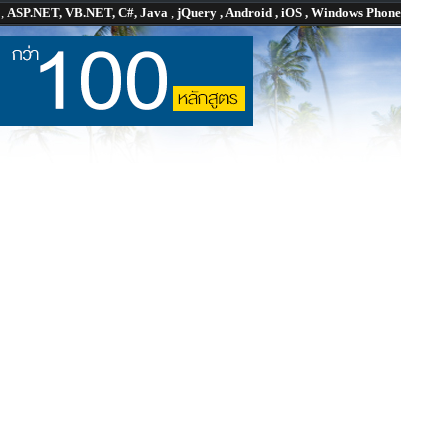
P
,
ASP.NET, VB.NET, C#, Java
,
jQuery , Android , iOS , Windows Phone