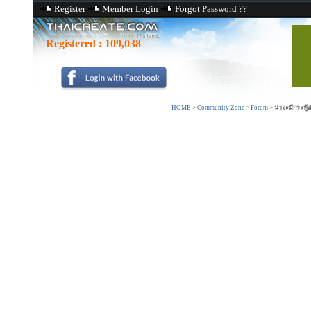
Register
Member Login
Forgot Password ??
Registered :
109,038
HOME
>
Community Zone
>
Forum
>
น่าจะมีกระทู