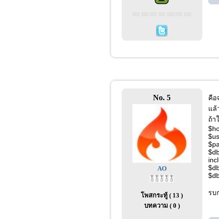
No. 5
คือ
แล้
ถ้า
$ho
$us
$pa
$d
inc
$db
AO
$db
รบ
โพสกระทู้ ( 13 )
บทความ ( 0 )