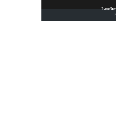
ไทยครีเอท
[