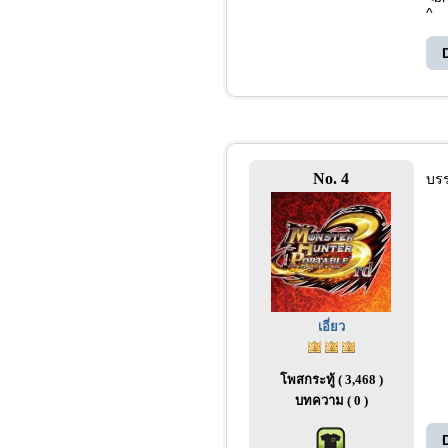
^
No. 4
บรร
เอี่ยว
โพสกระทู้ ( 3,468 )
บทความ ( 0 )