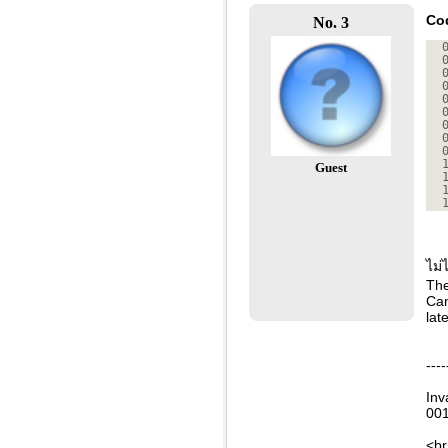
Co
No. 3
Guest
ไม่
The
Can
late
----
Inv
001
<br