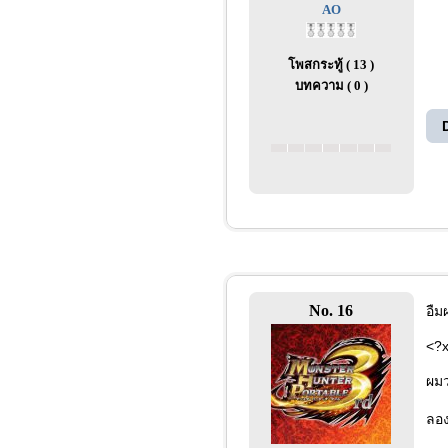
AO
โพสกระทู้ ( 13 )
บทความ ( 0 )
No. 16
อืม
<?x
ผมว
ลอ