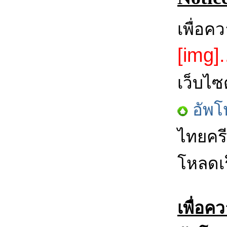
เพื่อค
[img].
เว็บไซ
อัพโ
ไทยครี
โหลดเร
เพื่อค