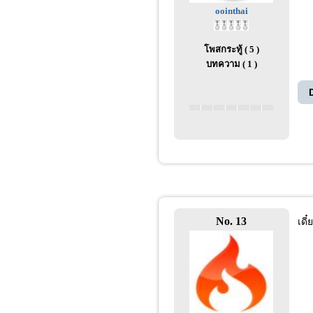
oointhai
โพสกระทู้ ( 5 )
บทความ ( 1 )
No. 13
เดี