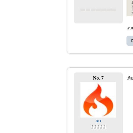
แบบ
No. 7
เพิ
AO