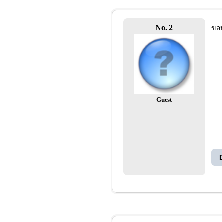
No. 2
ขอบ
Guest