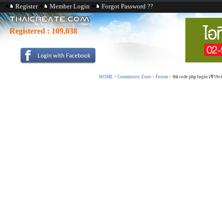
Register
Member Login
Forgot Password ??
Registered :
109,038
HOME
>
Community Zone
>
Forum
>
ขอ code php login เข้าระบ