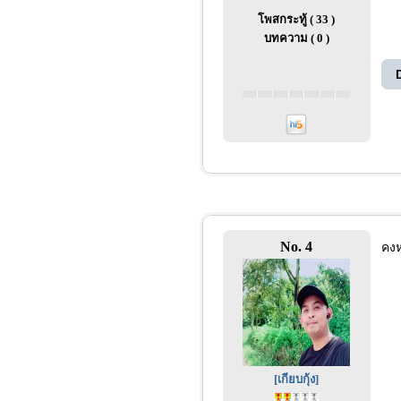
โพสกระทู้ ( 33 )
บทความ ( 0 )
No. 4
คงห
[เกียบกุ้ง]