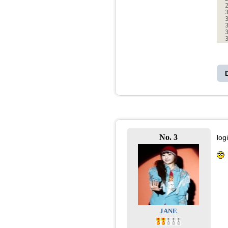
No. 3
log
JANE