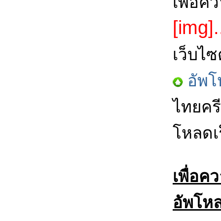
เพื่อค
[img].
เว็บไซ
อัพโ
ไทยครี
โหลดเร
เพื่อค
อัพโหล