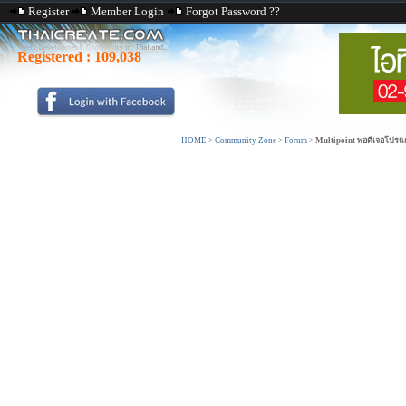
Register
Member Login
Forgot Password ??
Registered :
109,038
HOME
>
Community Zone
>
Forum
>
Multipoint พอดีเจอโปรแก