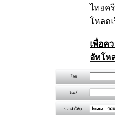
ไทยครี
โหลดเร
เพื่อค
อัพโหล
โดย
อีเมล์
บวกค่าให้ถูก