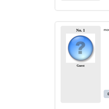
mou
No. 1
Guest