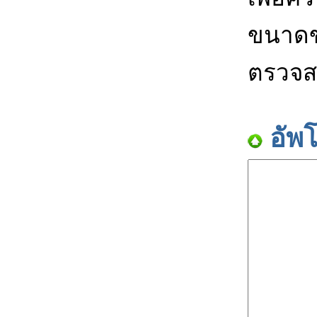
ขนาดข
ตรวจส
อัพ