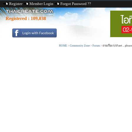
Register
Member Login
Forgot Password ??
Registered :
109,038
HOME
>
Community Zone
>
Forum
>
ถามเรื่อง ASP.net ... ple