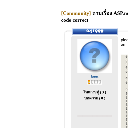
[Community]
ถามเรื่อง ASP.ne
code correct
ple
am 
0
0
0
0
0
0
boot
0
0
0
โพสกระทู้ ( 3 )
1
1
บทความ ( 0 )
1
1
1
1
1
1
1
1