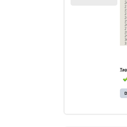
2
2
2
2
2
2
2
2
2
2
3
3
Tag
D