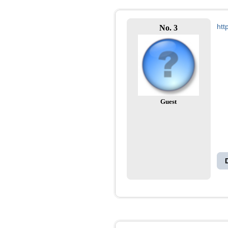
htt
No. 3
Guest