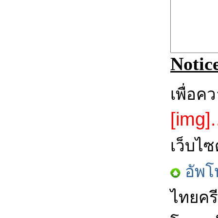
Notic
เพื่อค
[img].
เว็บไซ
อัพโ
ไทยครี