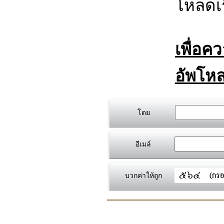
โหลดเร
เพื่อค
อัพโหล
โดย
อีเมล์
บวกค่าให้ถูก