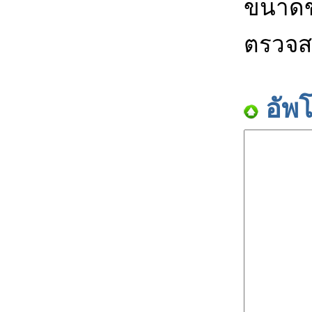
ขนาดข
ตรวจส
อัพ