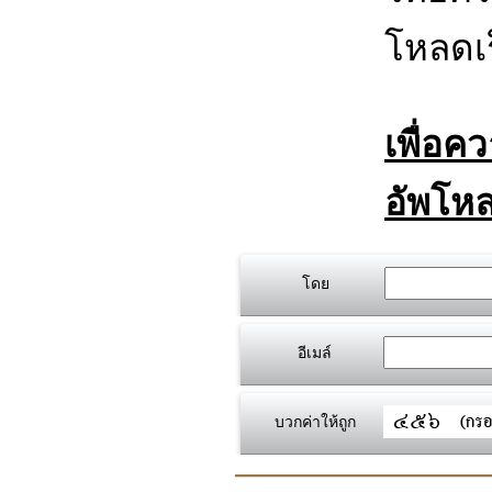
โหลดเร
เพื่อค
อัพโหล
โดย
อีเมล์
บวกค่าให้ถูก