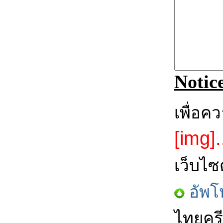
Notic
เพื่อค
[img].
เว็บไซ
อัพโ
ไทยครี