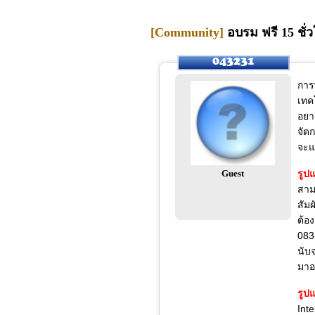
[Community]
อบรม ฟรี 15 ชั่ว
การ
เทค
อยา
จัด
จะแ
Guest
รูปแ
สาม
สัม
ต้อ
083
นับ
มาอบ
รูปแ
Int