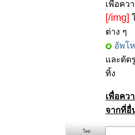
เพื่อคว
[/img]
โ
ต่าง ๆ
อัพโ
และตัดร
ทิ้ง
เพื่อคว
จากที่อื
โดย