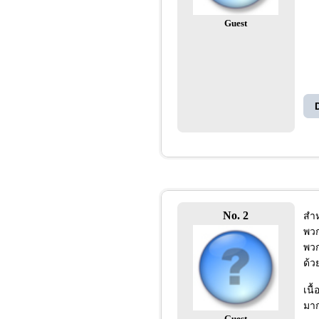
Guest
No. 2
สำห
พวก
พวก
ด้ว
เนื
มาก
Guest