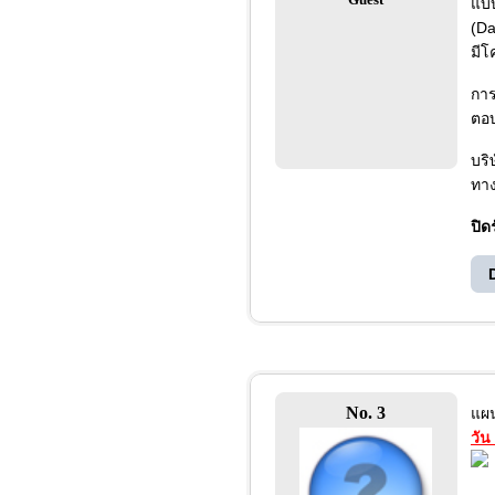
แบบ
(Da
มีโ
การ
ตอบ
บริ
ทาง
ปิด
No. 3
แผน
วัน