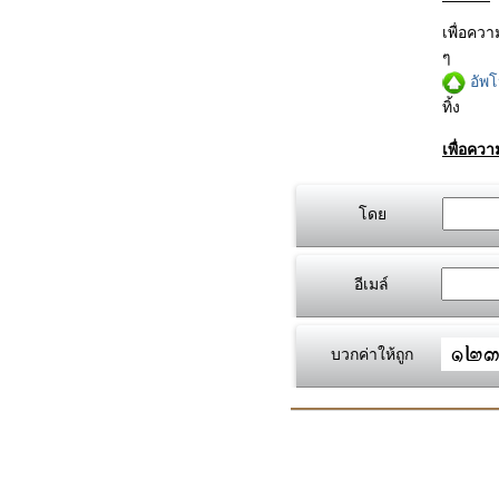
เพื่อคว
ๆ
อัพ
ทิ้ง
เพื่อคว
โดย
อีเมล์
บวกค่าให้ถูก