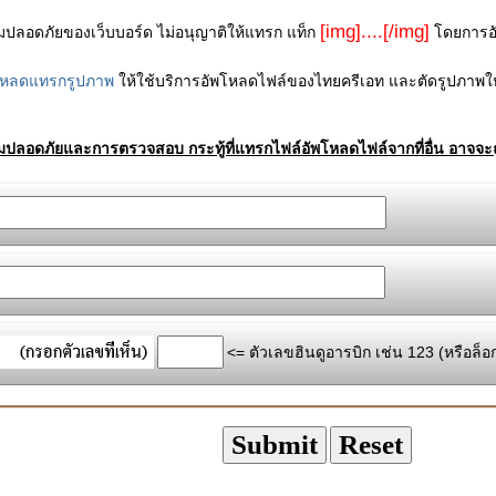
[img]....[/img]
ามปลอดภัยของเว็บบอร์ด ไม่อนุญาติให้แทรก แท็ก
โดยการอัพ
โหลดแทรกรูปภาพ
ให้ใช้บริการอัพโหลดไฟล์ของไทยครีเอท และตัดรูปภาพให
ามปลอดภัยและการตรวจสอบ กระทู้ที่แทรกไฟล์อัพโหลดไฟล์จากที่อื่น อาจจะถ
<= ตัวเลขฮินดูอารบิก เช่น 123 (หรือล็อ