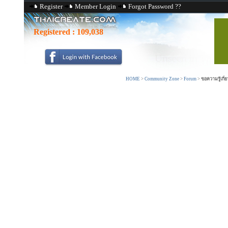
Register
Member Login
Forgot Password ??
Registered :
109,038
HOME
>
Community Zone
>
Forum
>
ขอความรู้เกี่