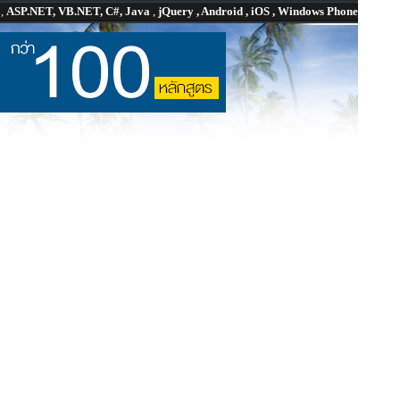
P
,
ASP.NET, VB.NET, C#, Java
,
jQuery , Android , iOS , Windows Phone