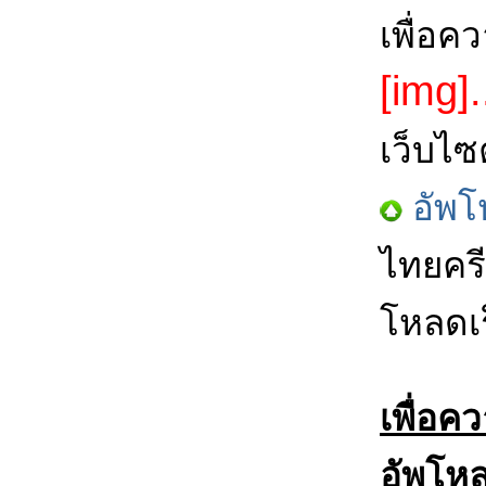
เพื่อค
[img].
เว็บไซ
อัพโ
ไทยครี
โหลดเร
เพื่อค
อัพโหล