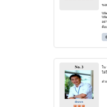
ขอย
\\f
\\f
อย่
ต้อ
No. 3
ใน 
ให้
ส่ว
deawx