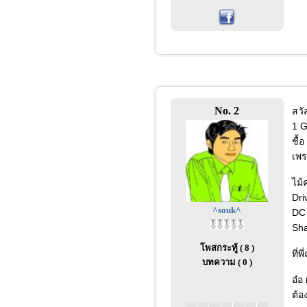
No. 2
สวั
1 G
ชื้
เพร
ไม้
Dri
^souk^
DC 
Sha
โพสกระทู้ ( 8 )
ที่
บทความ ( 0 )
อ๋อ
ต้