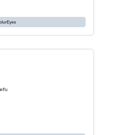
blurEyes
ครับ