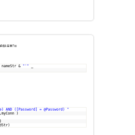
้โดยเฉพาะ
 nameStr &
"'"
_
e) AND ([Password] = @Password) "
,myConn )
)
dStr)