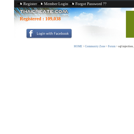
Register
Member Login
Forgot Password ??
Registered :
109,038
HOME
>
Community Zone
>
Forum
>
sql injection