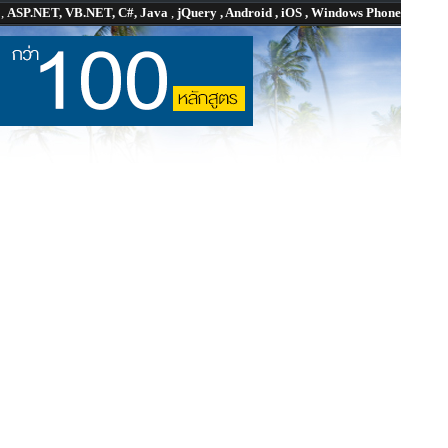
P
,
ASP.NET, VB.NET, C#, Java
,
jQuery , Android , iOS , Windows Phone