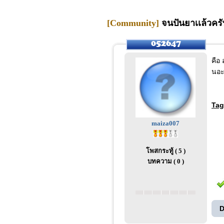
[Community]
จนปันยาเเล้วครับ
คือ 
นอะ
Tag
maiza007
โพสกระทู้ ( 5 )
บทความ ( 0 )
D