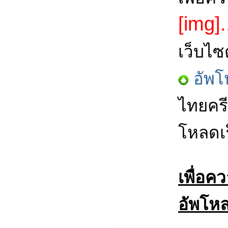
[img].
เว็บไซ
อัพโ
ไทยครี
โหลดเร
เพื่อค
อัพโหล