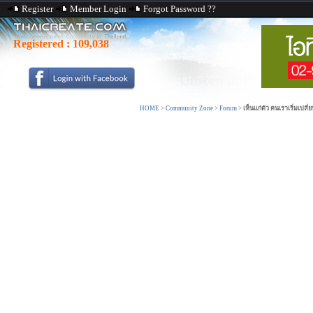
Register
Member Login
Forgot Password ??
Registered :
109,038
HOME
>
Community Zone
>
Forum
>
เห็นเเก่ตัว คนเราเริ่มเปลี่