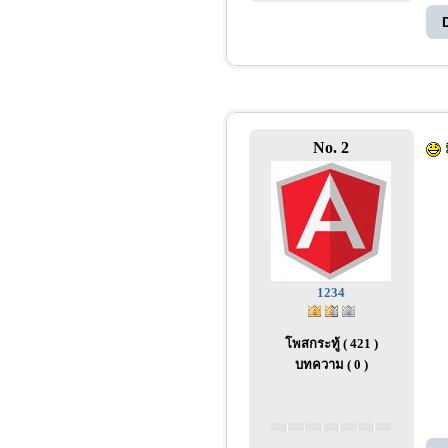
No. 2
ม
1234
โพสกระทู้ ( 421 )
บทความ ( 0 )