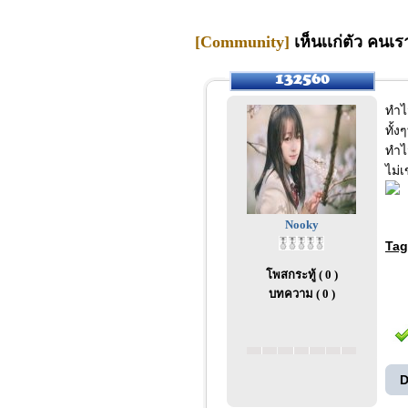
[Community]
เห็นเเก่ตัว คนเรา
ทำไ
ทั้ง
ทำไม
ไม่เ
Nooky
Tag
โพสกระทู้ ( 0 )
บทความ ( 0 )
D