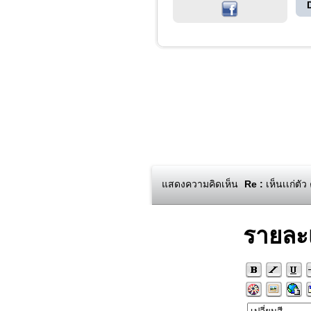
แสดงความคิดเห็น
Re :
เห็นเเก่ตัว
รายละ