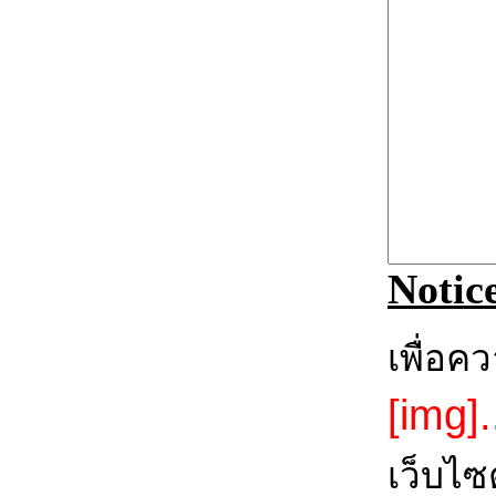
Notic
เพื่อค
[img].
เว็บไซ