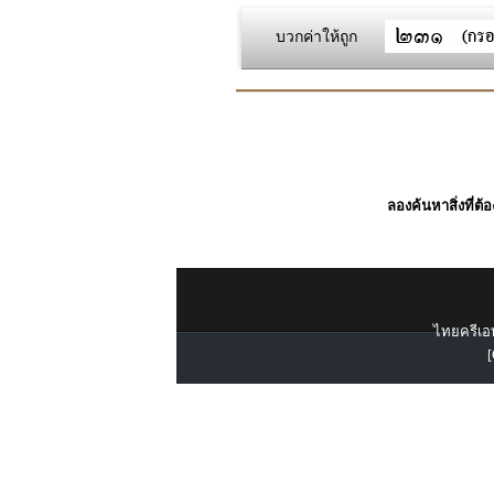
บวกค่าให้ถูก
ลองค้นหาสิ่งที่ต้
ไทยครีเอท
[