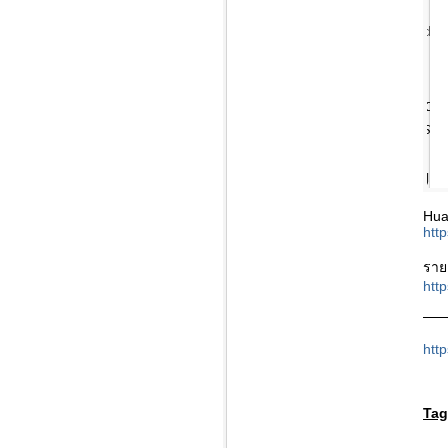
Hua
htt
ราย
http
htt
Tag