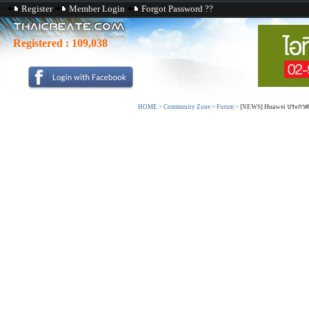
Register
Member Login
Forgot Password ??
Registered :
109,038
HOME
>
Community Zone
>
Forum
>
[NEWS] Huawei ประกาศเวท