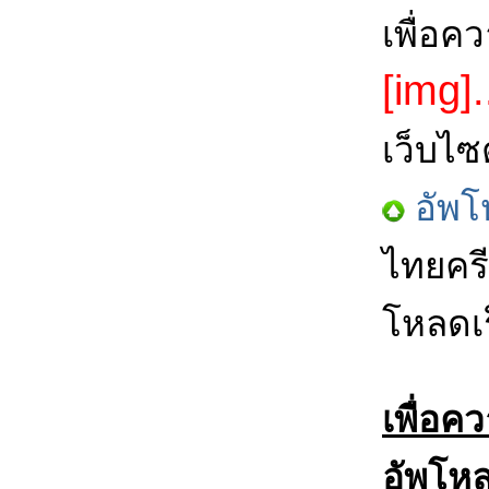
เพื่อค
[img].
เว็บไซ
อัพโ
ไทยครี
โหลดเร
เพื่อค
อัพโหล