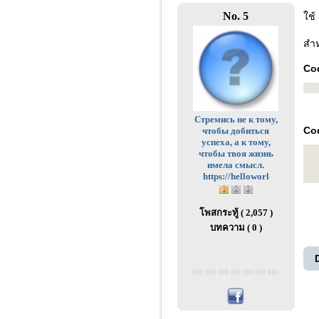
No. 5
ใช้
สำห
Co
Стремись не к тому,
Cod
чтобы добиться
успеха, а к тому,
чтобы твоя жизнь
имела смысл.
https://helloworl
โพสกระทู้ ( 2,057 )
บทความ ( 0 )