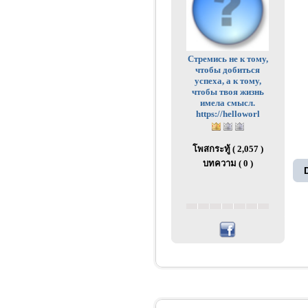
Стремись не к тому,
чтобы добиться
успеха, а к тому,
чтобы твоя жизнь
имела смысл.
https://helloworl
โพสกระทู้ ( 2,057 )
บทความ ( 0 )