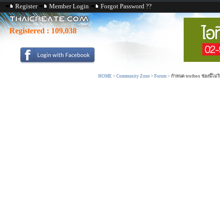
Register
Member Login
Forgot Password ??
Registered :
109,038
HOME
>
Community Zone
>
Forum
>
กำหนด textbox ช่องนี้ไม่ใ