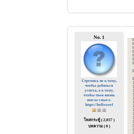
No. 1
Стремись не к тому,
чтобы добиться
успеха, а к тому,
чтобы твоя жизнь
имела смысл.
https://helloworl
โพสกระทู้ ( 2,057 )
บทความ ( 0 )