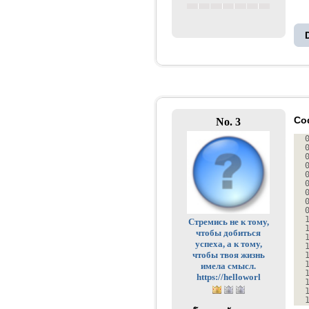
Co
No. 3
Стремись не к тому,
чтобы добиться
успеха, а к тому,
чтобы твоя жизнь
имела смысл.
https://helloworl