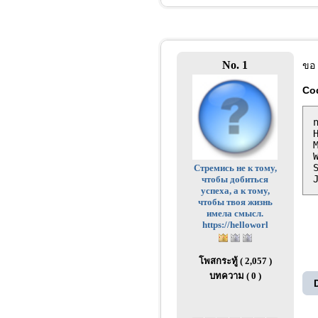
No. 1
ขอ 
Co
Стремись не к тому,
чтобы добиться
успеха, а к тому,
чтобы твоя жизнь
имела смысл.
https://helloworl
โพสกระทู้ ( 2,057 )
บทความ ( 0 )