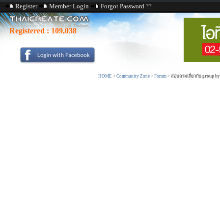
Register
Member Login
Forgot Password ??
Registered :
109,038
HOME
>
Community Zone
>
Forum
>
สอบถามเกี่ยวกับ group by