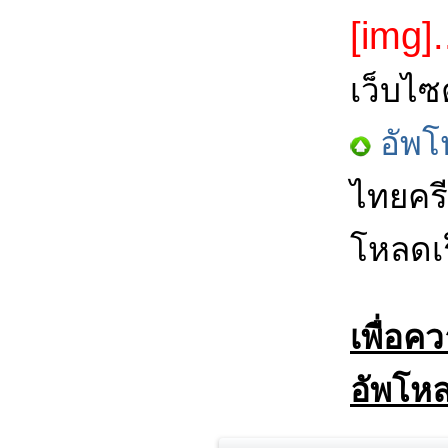
[img].
เว็บไซ
อัพโ
ไทยครี
โหลดเร
เพื่อค
อัพโหล