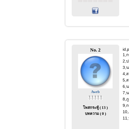
id,
No. 2
1,ก
2,ป
3,น
4,ส
5,ส
6,น
Aweb
7,น
8,ภู
9,ก
โพสกระทู้ ( 13 )
10,
บทความ ( 0 )
11,