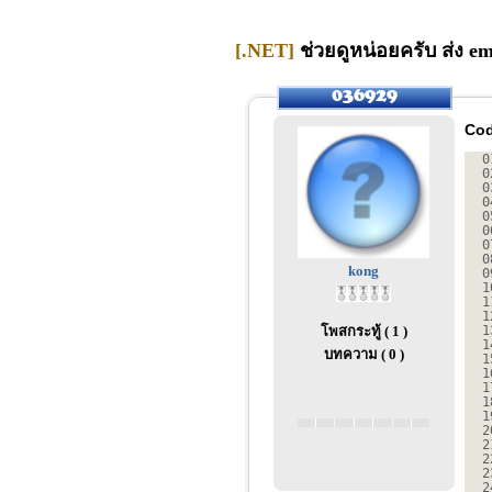
[.NET]
ช่วยดูหน่อยครับ ส่ง ema
Cod
0
0
0
0
0
0
0
0
kong
0
1
1
1
โพสกระทู้ ( 1 )
1
1
บทความ ( 0 )
1
1
1
1
1
2
2
2
2
2