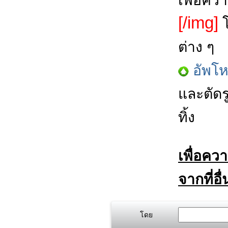
เพื่อคว
[/img]
โ
ต่าง ๆ
อัพโ
และตัดร
ทิ้ง
เพื่อคว
จากที่อื
โดย