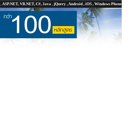
P
,
ASP.NET, VB.NET, C#, Java
,
jQuery , Android , iOS , Windows Phone