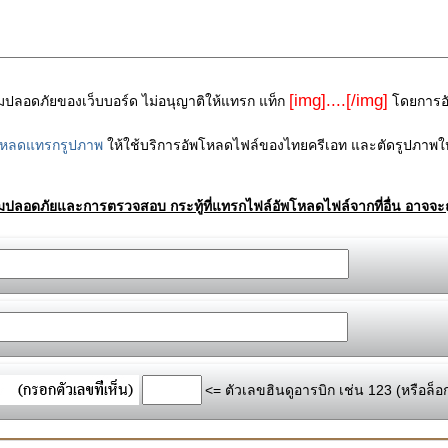
[img]....[/img]
ามปลอดภัยของเว็บบอร์ด ไม่อนุญาติให้แทรก แท็ก
โดยการอัพ
โหลดแทรกรูปภาพ
ให้ใช้บริการอัพโหลดไฟล์ของไทยครีเอท และตัดรูปภาพให
ามปลอดภัยและการตรวจสอบ กระทู้ที่แทรกไฟล์อัพโหลดไฟล์จากที่อื่น อาจจะถ
<= ตัวเลขฮินดูอารบิก เช่น 123 (หรือล็อ