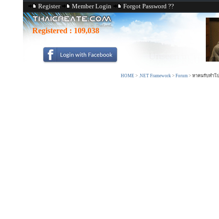
Register
Member Login
Forgot Password ??
Registered :
109,038
HOME
>
.NET Framework
>
Forum
>
หาคนรับทำโปรเ