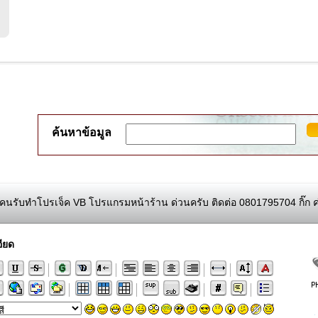
ค้นหาข้อมูล
นรับทำโปรเจ็ค VB โปรแกรมหน้าร้าน ด่วนครับ ติดต่อ 0801795704 กิ๊ก ค่
ียด