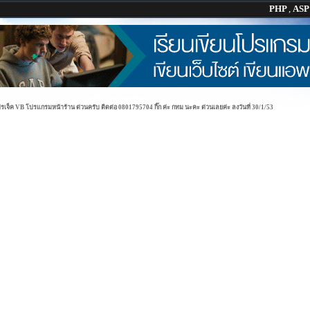
PHP
,
AS
จ็ค VB โปรแกรมหน้าร้าน ด่วนครับ ติดต่อ 0801795704 กิ๊ก ค่ะ กทม นะคะ ด่วนเลยค่ะ ลงวันที่ 30/1/53