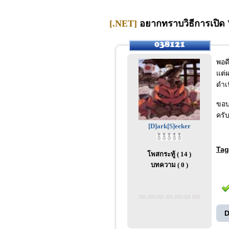
[.NET]
อยากทราบวิธีการเปิด 
พอด
แต่ผ
ดำเ
ขอบ
ครับ
[D]ark[S]eeker
Tag
โพสกระทู้ ( 14 )
บทความ ( 0 )
D