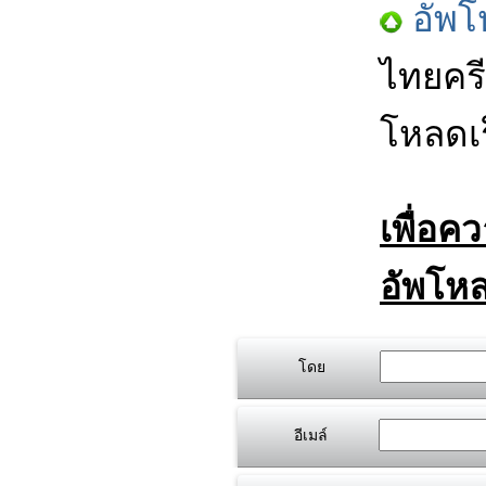
อัพโ
ไทยครี
โหลดเร
เพื่อค
อัพโหล
โดย
อีเมล์