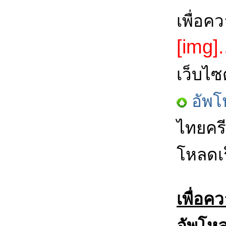
เพื่อค
[img].
เว็บไซ
อัพโ
ไทยครี
โหลดเร
เพื่อค
อัพโหล