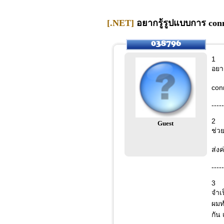
[.NET]
อยากรู้รูปแบบการ conn
1
อยา
conn
-----
2
Guest
ช่วย
ส่ง
-----
3
จำเ
ผมท
กัน