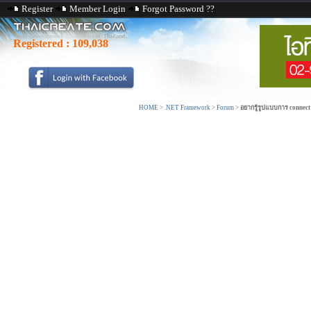
Register
Member Login
Forgot Password ??
Registered :
109,038
HOME
>
.NET Framework
>
Forum
>
อยากรู้รูปแบบการ connect