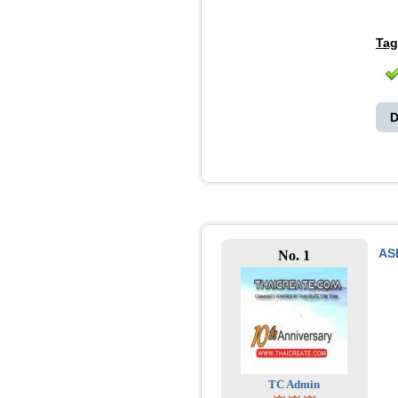
Tag
D
AS
No. 1
TC Admin