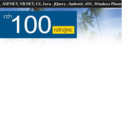
P
,
ASP.NET, VB.NET, C#, Java
,
jQuery , Android , iOS , Windows Phone