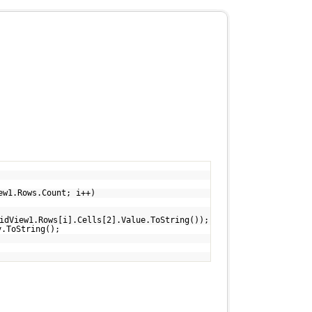
ew1.Rows.Count; i++)
idView1.Rows[i].Cells[2].Value.ToString());
y.ToString();