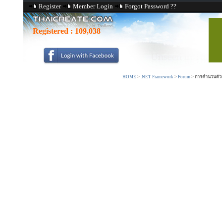
Register
Member Login
Forgot Password ??
Registered :
109,038
HOME
>
.NET Framework
>
Forum
>
การคำนวนตัวเ