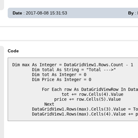
Date
: 2017-08-08 15:31:53
By
:
Code
Dim max As Integer = DataGridView1.Rows.Count - 1

        Dim total As String = "Total --->"

        Dim tot As Integer = 0

        Dim Price As Integer = 0

            For Each row As DataGridViewRow In Data
                    tot += row.Cells(4).Value

                 price += row.Cells(5).Value

             Next

        DataGridView1.Rows(max).Cells(3).Value = To