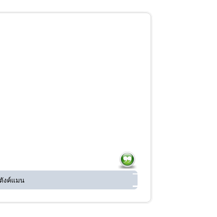
ตังค์แมน