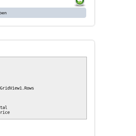
 ben
GridView1.Rows

tal
