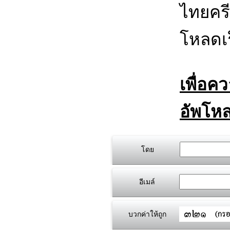
ไทยครี
โหลดเร
เพื่อค
อัพโหล
โดย
อีเมล์
บวกค่าให้ถูก