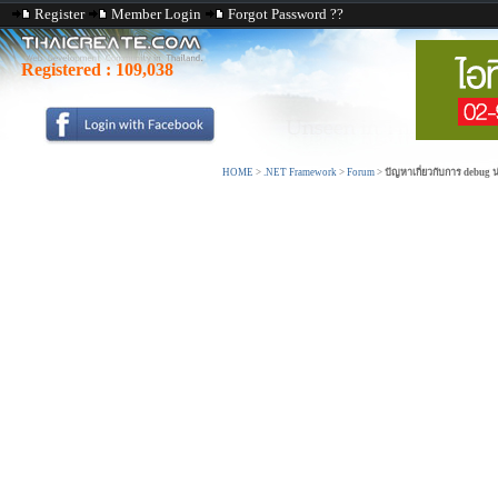
Register
Member Login
Forgot Password ??
Registered :
109,038
HOME
>
.NET Framework
>
Forum
>
ปัญหาเกี่ยวกับการ debug 