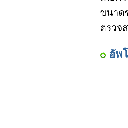
ขนาดข
ตรวจส
อัพ