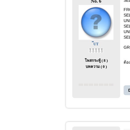
SE
No. 6
FR
SE
UN
SE
UN
SE
๊UT
GR
โพสกระทู้ ( 8 )
ต้อ
บทความ ( 0 )