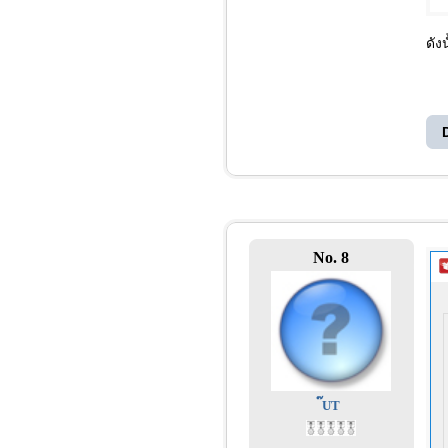
ดัง
No. 8
๊UT