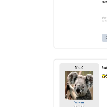
ขอบ
ประว
2016
No. 9
ยิน
Wiwan