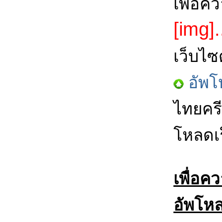
เพื่อค
[img].
เว็บไซ
อัพโ
ไทยครี
โหลดเร
เพื่อค
อัพโหล