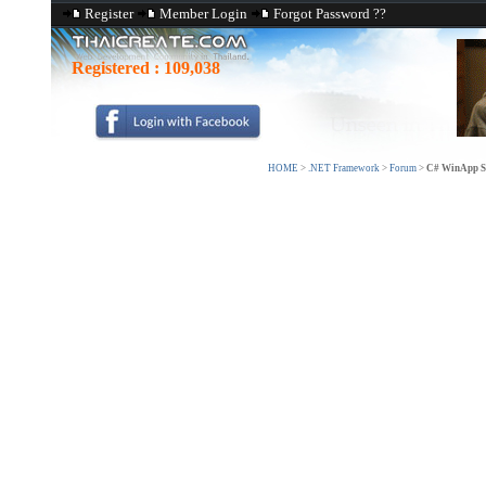
Register
Member Login
Forgot Password ??
Registered :
109,038
HOME
>
.NET Framework
>
Forum
>
C# WinApp SR