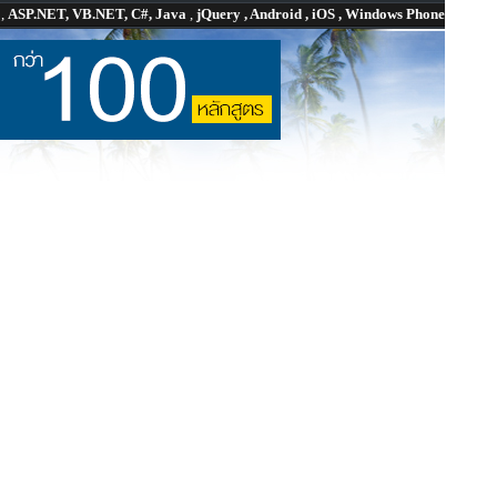
P
,
ASP.NET, VB.NET, C#, Java
,
jQuery , Android , iOS , Windows Phone