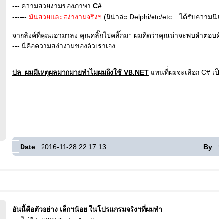
--- ความสวยงามของภาษา
C#
------
มันสวยและสง่างามจริงฯ
(มิน่าล่ะ Delphi/etc/etc... ได้รับควา
จากลิงค์ที่คุณเอามาลง คุณคลิ๊กไปคลิ๊กมา ผมคิดว่าคุณน่าจะพบคำตอบด
--- นี่คือความสง่างามของตัวเราเอง
ปล. ผมมีเหตุผลมากมายทำไมผมถึงใช้ VB.NET
แทนที่่ผมจะเลือก C# เป
Date
: 2016-11-28 22:17:13
By
: 
อันนี้คือตัวอย่าง เล็กฯน้อย ในโปรแกรมจริงฯที่ผมทำ