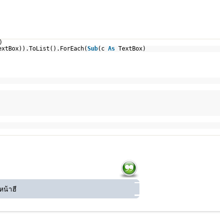
)
extBox)).ToList().ForEach(
Sub
(c
As
TextBox)
หน้าฮี