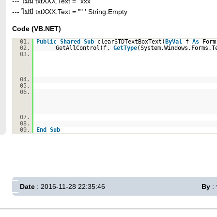
--- ไม่มี txtXXX.Text = "xxx"
--- ไม่มี txtXXX.Text = "" ' String.Empty
Code (VB.NET)
01.
Public
Shared
Sub
clearSTDTextBoxText(
ByVal
f
As
Form
02.
GetAllControl(f,
GetType
(System.Windows.Forms.T
03.
04.
05.
06.
07.
08.
09.
End
Sub
Date
: 2016-11-28 22:35:46
By
: 