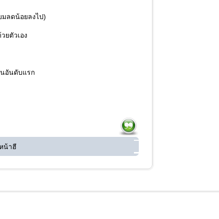
มนิยมลดน้อยลงไป)
้วยตัวเอง
็นอันดับแรก
หน้าฮี