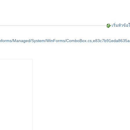
เริ่มหัวข้อ
/winforms/Managed/System/WinForms/ComboBox.cs,e83c7b91eda8635a