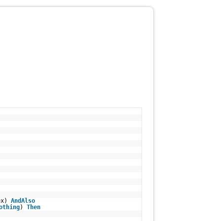
ex)
AndAlso
othing
)
Then