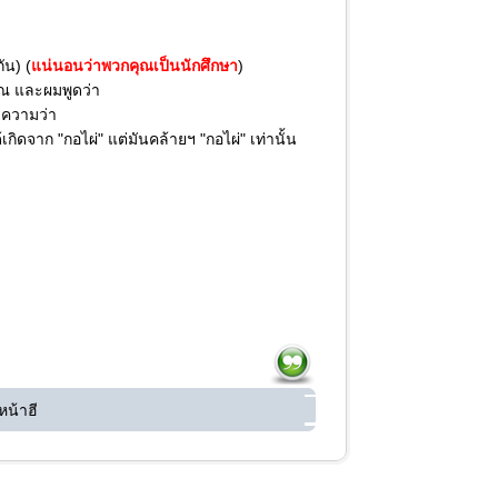
ัน) (
แน่นอนว่าพวกคุณเป็นนักศึกษา
)
ุณ และผมพูดว่า
ยความว่า
กิดจาก "กอไผ่" แต่มันคล้ายฯ "กอไผ่" เท่านั้น
หน้าฮี