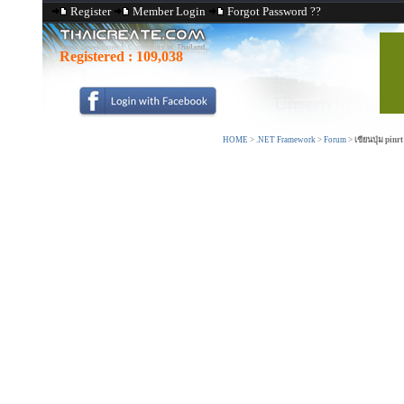
Register
Member Login
Forgot Password ??
Registered :
109,038
HOME
>
.NET Framework
>
Forum
>
เขียนปุ่ม pin