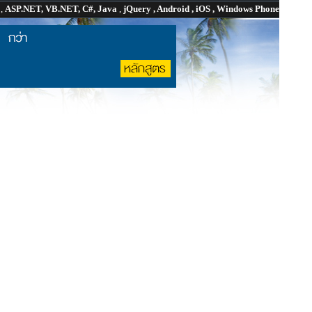
P
,
ASP.NET, VB.NET, C#, Java
,
jQuery , Android , iOS , Windows Phone