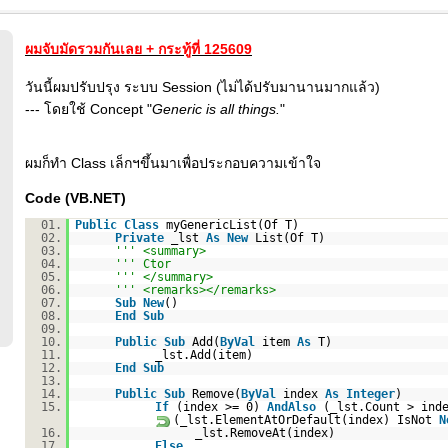
ผมจับมัดรวมกันเลย + กระทู้ที่ 125609
วันนี้ผมปรับปรุง ระบบ Session (ไม่ได้ปรับมานานมากแล้ว)
--- โดยใช้ Concept "
Generic is all things.
"
ผมก็ทำ Class เล็กฯขึ้นมาเพื่อประกอบความเข้าใจ
Code (VB.NET)
01.
Public
Class
myGenericList(Of T)
02.
Private
_lst
As
New
List(Of T)
03.
''' <summary>
04.
''' Ctor
05.
''' </summary>
06.
''' <remarks></remarks>
07.
Sub
New
()
08.
End
Sub
09.
10.
Public
Sub
Add(
ByVal
item
As
T)
11.
_lst.Add(item)
12.
End
Sub
13.
14.
Public
Sub
Remove(
ByVal
index
As
Integer
)
15.
If
(index >= 0)
AndAlso
(_lst.Count > ind
(_lst.ElementAtOrDefault(index) IsNot
N
16.
_lst.RemoveAt(index)
17.
Else