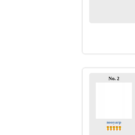
No. 2
nooyarp