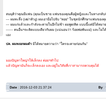
สมมุติว่าคุณมีแฟน (คุณเป็นชาย แฟนของคุณคือผู้หญิงและในทางกลับก
--- ผมทะลึ่ง (เฒ่าหัวงู) ผมเอามือไปจับ "หอย" ในชุดนักศึกษาแฟนของค
--- ผมแก่แล้วและกำลังจะตายในอีกไม่ช้า ผมพูด/คิด แบบนี้แต่มิได้หมา
------ คนอื่นฯจะคิดแบบเดียวกับผม (แน่นอนว่า ร้อยพ่อพันแม่) และไม่ได้เ
เอง
ปล. ผมหงอกผมดำ
มิได้หมายความว่า "ใครจะตายก่อนกัน"
มองปัญหาใหญ่ฯให้เล็กลง ค่อยฯทำไป
แล้วปัญหามันก็จะเล็กลงเอง และอยู่ในวิสัยที่เราสามารถควบคุมได้
Date
: 2016-12-03 21:37:24
By
: 