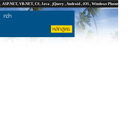
P
,
ASP.NET, VB.NET, C#, Java
,
jQuery , Android , iOS , Windows Phone