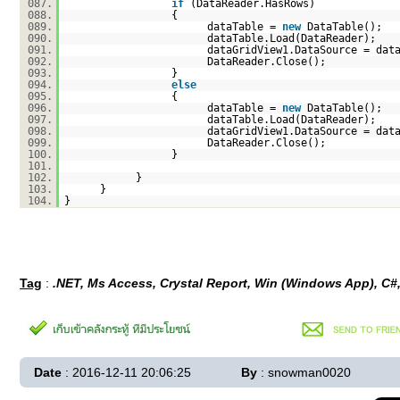
087.
if
(DataReader.HasRows)
088.
{
089.
dataTable =
new
DataTable();
090.
dataTable.Load(DataReader);
091.
dataGridView1.DataSource = dat
092.
DataReader.Close();
093.
}
094.
else
095.
{
096.
dataTable =
new
DataTable();
097.
dataTable.Load(DataReader);
098.
dataGridView1.DataSource = dat
099.
DataReader.Close();
100.
}
101.
102.
}
103.
}
104.
}
Tag
:
.NET, Ms Access, Crystal Report, Win (Windows App), C
Date
: 2016-12-11 20:06:25
By
: snowman0020