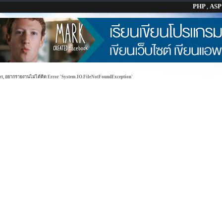
PHP
,
AS
rt, อยากรายงานไม่ได้ติด Error 'System.IO.FileNotFoundException'