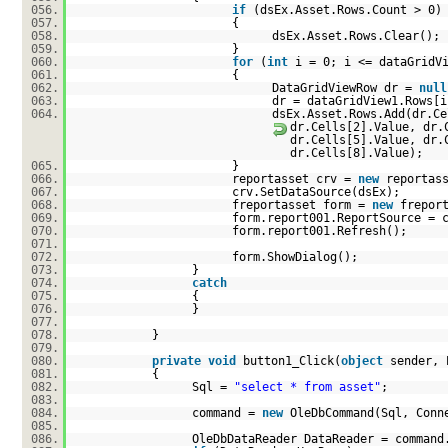
056.
if
(dsEx.Asset.Rows.Count > 0)
057.
{
058.
dsEx.Asset.Rows.Clear();
059.
}
060.
for
(
int
i = 0; i <= dataGridV
061.
{
062.
DataGridViewRow dr =
null
063.
dr = dataGridView1.Rows[i
064.
dsEx.Asset.Rows.Add(dr.Ce
dr.Cells[2].Value, dr.
dr.Cells[5].Value, dr.
dr.Cells[8].Value);
065.
}
066.
reportasset crv =
new
reportas
067.
crv.SetDataSource(dsEx);
068.
freportasset form =
new
frepor
069.
form.report001.ReportSource = 
070.
form.report001.Refresh();
071.
072.
form.ShowDialog();
073.
}
074.
catch
075.
{
076.
}
077.
078.
}
079.
080.
private
void
button1_Click(
object
sender, 
081.
{
082.
Sql =
"select * from asset"
;
083.
084.
command =
new
OleDbCommand(Sql, Conn
085.
086.
OleDbDataReader DataReader = command