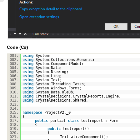
Code (C#)
001.
using
System;
002.
using
System.Collections.Generic;
003.
using
System.ComponentModel;
004.
using
System.Data;
005.
using
System.Drawing;
006.
using
System.Linq;
007.
using
System.Text;
008.
using
System.Threading.Tasks;
009.
using
System.Windows.Forms;
010.
using
System.Data.OleDb;
011.
using
CrystalDecisions.CrystalReports.Engine;
012.
using
CrystalDecisions.Shared;
013.
014.
015.
namespace
ProjectV2._0
016.
{
017.
public
partial
class
testreport : Form
018.
{
019.
public
testreport()
020.
{
021.
InitializeComponent();