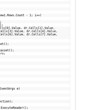
iew1.Rows.Count - 1; i++)
;
];
lls[0].Value, dr.Cells[1].Value,
Cells[3].Value, dr.Cells[4].Value,
Cells[6].Value, dr.Cells[7].Value,
set();
tasset();
crv;
EventArgs e)
ection);
.ExecuteReader();