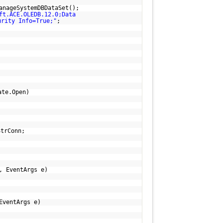
anageSystemDBDataSet();
ft.ACE.OLEDB.12.0;Data
urity Info=True;"
;
ate.Open)
StrConn;
, EventArgs e)
EventArgs e)