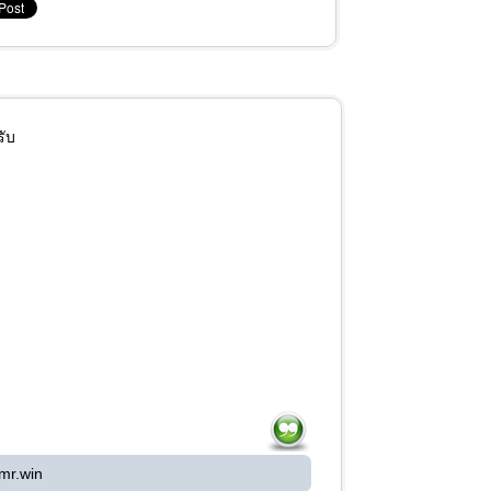
รับ
mr.win