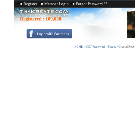
Register
Member Login
Forgot Password ??
Registered :
109,038
HOME
>
.NET Framework
>
Forum
>
Crystal Repo