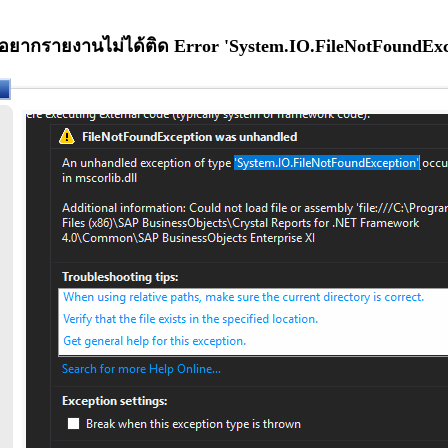
 อยากรายงานไม่ได้ติด Error 'System.IO.FileNotFoundExc