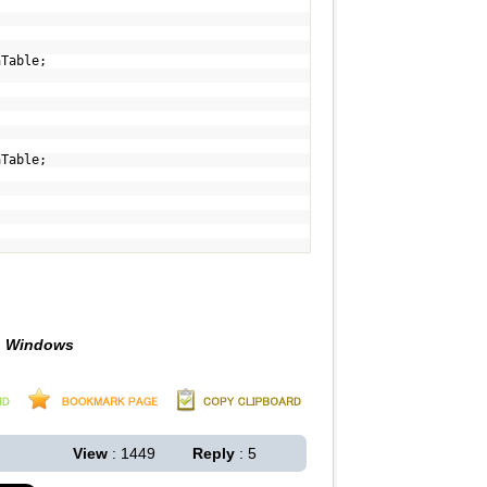
aTable;
aTable;
#, Windows
View
: 1449
Reply
: 5