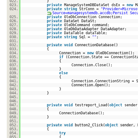
022.
}
023.
private
ManageSystemDBDataSet dsEx =
new
M
024.
private
string
StrConn =
"Provider=Microso
Source=managesystemdb.accdb;Persist Sec
025.
private
OleDbConnection Connection;
026.
private
DataSet DataSt;
027.
private
OleDbCommand command;
028.
private
OleDbDataAdapter DataAdapter;
029.
private
DataTable dataTable;
030.
private
string
Sql =
""
;
031.
032.
private
void
ConnectionDatabase()
033.
{
034.
Connection =
new
OleDbConnection();
035.
if
(Connection.State == ConnectionSt
036.
{
037.
Connection.Close();
038.
}
039.
else
040.
{
041.
Connection.ConnectionString = 
042.
Connection.Open();
043.
}
044.
}
045.
046.
047.
private
void
testreport_Load(
object
sender
048.
{
049.
ConnectionDatabase();
050.
}
051.
052.
private
void
button2_Click(
object
sender, 
053.
{
054.
try
055.
{