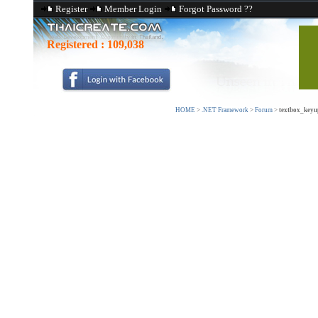
Register
Member Login
Forgot Password ??
Registered :
109,038
HOME
>
.NET Framework
>
Forum
>
textbox_keyup