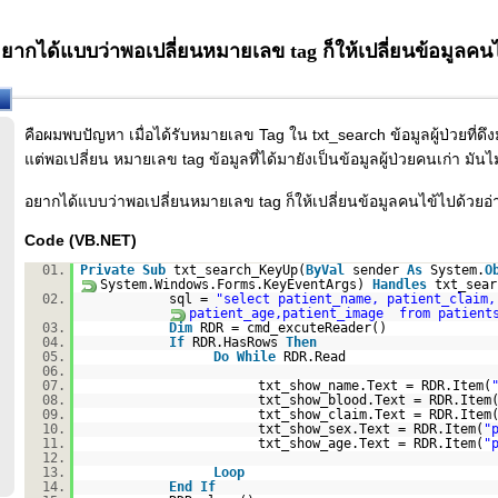
ยากได้แบบว่าพอเปลี่ยนหมายเลข tag ก็ให้เปลี่ยนข้อมูลคนไ
คือผมพบปัญหา เมื่อได้รับหมายเลข Tag ใน txt_search ข้อมูลผู้ป่วยที่ดึง
แต่พอเปลี่ยน หมายเลข tag ข้อมูลที่ได้มายังเป็นข้อมูลผู้ป่วยคนเก่า มัน
อยากได้แบบว่าพอเปลี่ยนหมายเลข tag ก็ให้เปลี่ยนข้อมูลคนไข้ไปด้วยอ่
Code (VB.NET)
01.
Private
Sub
txt_search_KeyUp(
ByVal
sender
As
System.
O
System.Windows.Forms.KeyEventArgs)
Handles
txt_sear
02.
sql =
"select patient_name, patient_claim,
patient_age,patient_image from patient
03.
Dim
RDR = cmd_excuteReader()
04.
If
RDR.HasRows
Then
05.
Do
While
RDR.Read
06.
07.
txt_show_name.Text = RDR.Item(
08.
txt_show_blood.Text = RDR.Item
09.
txt_show_claim.Text = RDR.Item
10.
txt_show_sex.Text = RDR.Item(
"
11.
txt_show_age.Text = RDR.Item(
"
12.
13.
Loop
14.
End
If