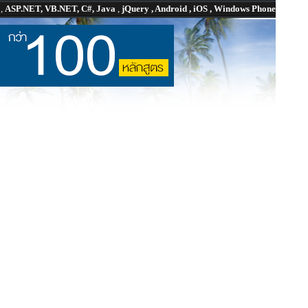
P
,
ASP.NET, VB.NET, C#, Java
,
jQuery , Android , iOS , Windows Phone