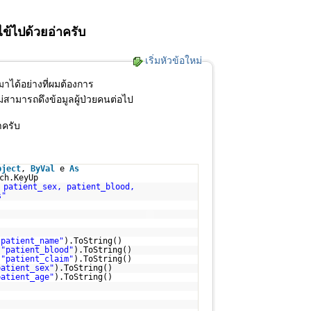
ข้ไปด้วยอ่าครับ
เริ่มหัวข้อใหม่
มาได้อย่างที่ผมต้องการ
ไม่สามารถดึงข้อมูลผู้ป่วยคนต่อไป
าครับ
bject
,
ByVal
e
As
ch.KeyUp
 patient_sex, patient_blood,
s"
"patient_name"
).ToString()
(
"patient_blood"
).ToString()
(
"patient_claim"
).ToString()
patient_sex"
).ToString()
patient_age"
).ToString()